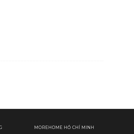
G
MOREHOME HỒ CHÍ MINH