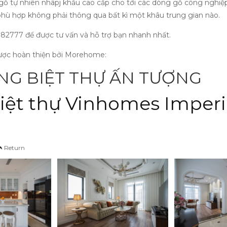
iệu gỗ tự nhiên nhâpj khẩu cao cấp cho tới các dòng gỗ công ngh
 phù hợp không phải thông qua bất kì một khâu trung gian nào.
982777 để được tư vấn và hỗ trợ bạn nhanh nhất.
được hoàn thiện bởi Morehome:
NG BIỆT THỰ ẤN TƯỢNG
biệt thự Vinhomes Imper
Return