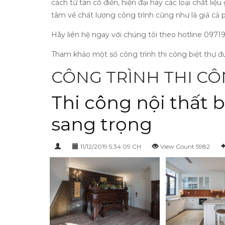
cách từ tân cổ điển, hiện đại hay các loại chất l
tâm về chất lượng công trình cũng như là giá cả
Hãy liên hệ ngay với chúng tôi theo hotline 0971
Tham khảo một số công trình thi công biệt thự 
CÔNG TRÌNH THI CÔ
Thi công nội thất 
sang trọng
11/12/2019 5:34:09 CH
View Count 5982