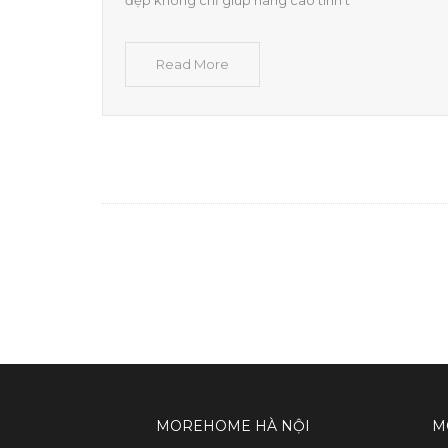
Read More
MOREHOME HÀ NỘI
M