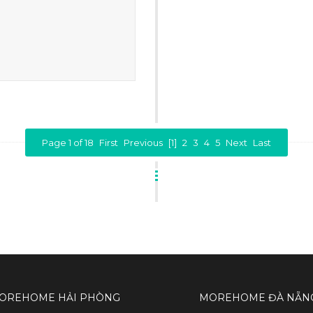
Page 1 of 18
First
Previous
[1]
2
3
4
5
Next
Last
OREHOME HẢI PHÒNG
MOREHOME ĐÀ NẴN