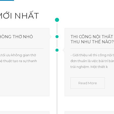
MỚI NHẤT
PHÒNG THỜ NHỎ
THI CÔNG NỘI THẤ
THU NHƯ THẾ NÀO?
g tối ưu không gian thờ
- Giới thiệu về thi công nộ
ệ thuật tạo ra sự thanh
đơn thuần là việc bài trí 
trải nghiệm. Một thiết k
Read More