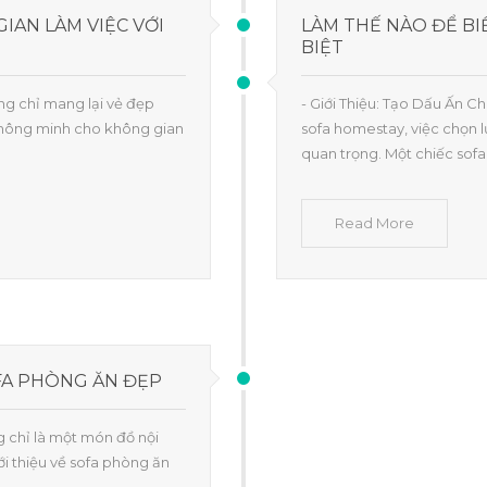
IAN LÀM VIỆC VỚI
LÀM THẾ NÀO ĐỂ B
BIỆT
hông chỉ mang lại vẻ đẹp
- Giới Thiệu: Tạo Dấu Ấn 
 thông minh cho không gian
sofa homestay, việc chọn l
quan trọng. Một chiếc sofa
Read More
OFA PHÒNG ĂN ĐẸP
 chỉ là một món đồ nội
i thiệu về sofa phòng ăn