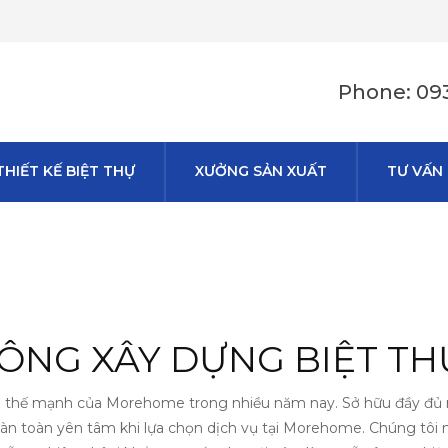
Phone: 093
THIẾT KẾ BIỆT THỰ
XƯỞNG SẢN XUẤT
TƯ VẤN
 CÔNG XÂY DỰNG BIỆT 
à thế mạnh của Morehome trong nhiều năm nay. Sở hữu đầy đủ m
oàn toàn yên tâm khi lựa chọn dịch vụ tại Morehome. Chúng tôi 