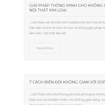
GIẢI PHÁP THÔNG MINH CHO KHÔNG G
NỘI THẤT KIM LOẠI
- Giới thiệu về nội thất kim loạiNội thất kim loại k
hiện đại và tinh tế mà còn tạo ra những giải pháp
làm việc. Với chất liệu bề
Read More
7 CÁCH BIẾN ĐỔI KHÔNG GIAN VỚI S
- Giới Thiệu Về Sofa Phòng ĂnSofa phòng ăn không
thất mà còn là điểm nhấn cho không gian sống. Giớ
đẹp không chỉ giúp nâng cao tính t