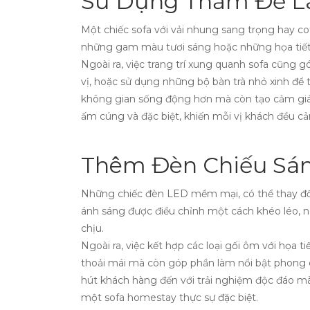
Sử Dụng Thảm Để L
Một chiếc sofa với vải nhung sang trọng hay c
những gam màu tươi sáng hoặc những họa tiết 
Ngoài ra, việc trang trí xung quanh sofa cũng 
vị, hoặc sử dụng những bộ bàn trà nhỏ xinh để
không gian sống động hơn mà còn tạo cảm giác
ấm cúng và đặc biệt, khiến mỗi vị khách đều c
Thêm Đèn Chiếu Sán
Những chiếc đèn LED mềm mại, có thể thay đổi
ánh sáng được điều chỉnh một cách khéo léo, nó
chịu.
Ngoài ra, việc kết hợp các loại gối ôm với họa
thoải mái mà còn góp phần làm nổi bật phong c
hút khách hàng đến với trải nghiệm độc đáo mà b
một sofa homestay thực sự đặc biệt.