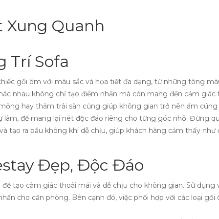
ất Xung Quanh
 Trí Sofa
hiếc gối ôm với màu sắc và họa tiết đa dạng, từ những tông mà
u khác nhau không chỉ tạo điểm nhấn mà còn mang đến cảm giác t
n mỏng hay thảm trải sàn cũng giúp không gian trở nên ấm cúng
 làm, để mang lại nét độc đáo riêng cho từng góc nhỏ. Đừng q
và tạo ra bầu không khí dễ chịu, giúp khách hàng cảm thấy như 
stay Đẹp, Độc Đáo
ể tạo cảm giác thoải mái và dễ chịu cho không gian. Sử dụng v
n cho căn phòng. Bên cạnh đó, việc phối hợp với các loại gối ô