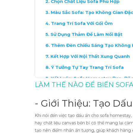
Chọn Chất Liệu Sofa Phù Hợp
Màu Sắc Sofa: Tạo Không Gian Đặc
Trang Trí Sofa Với Gối Ôm
Sử Dụng Thảm Để Làm Nổi Bật
Thêm Đèn Chiếu Sáng Tạo Không 
Kết Hợp Với Nội Thất Xung Quanh
Ý Tưởng Tự Tay Trang Trí Sofa
Kết Luận: Sofa Homestay Đẹp, Độ
LÀM THẾ NÀO ĐỂ BIẾN SOF
- Giới Thiệu: Tạo D
Khi nói đến việc tạo dấu ấn cho sofa homestay,
hay chất liệu canvas bền bỉ có thể mang lại c
tạo nên điểm nhấn ấn tượng, giúp khách hàng