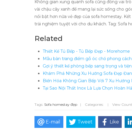
Không gian xung quanh sofa cũng đóng vai trò q
vài chậu cây xanh để mang lại sức sống cho góc
nổi bật hơn nữa vẻ đẹp của sofa homestay. Kết 
trải nghiệm tuyệt vời cho du khách. Tag: Sofa
Related
Thiết Kế Tủ Bếp - Tủ Bếp Đẹp - Morehome
Mẫu bàn trang điểm gỗ óc chó phong cách t
Gợi ý thiết kế phòng bếp sang trọng và tiện
Khám Phá Những Xu Hướng Sofa Đẹp Đang
Biến Hóa Không Gian Bếp Với 7 Xu Hướng N
Tại Sao Nội Thất Inox Là Lựa Chọn Hoàn 
Tags:
Sofa homestay đẹp
|
Categories:
|
View Count
E-mail
Tweet
Like