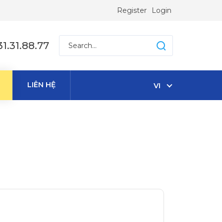
Register
Login
1.31.88.77
LIÊN HỆ
VI