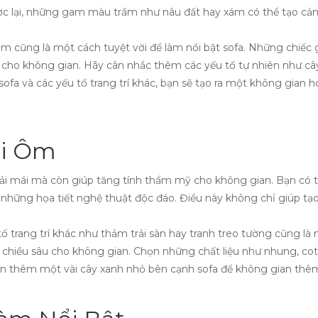
ược lại, những gam màu trầm như nâu đất hay xám có thể tạo cả
èm cũng là một cách tuyệt vời để làm nổi bật sofa. Những chiếc
 cho không gian. Hãy cân nhắc thêm các yếu tố tự nhiên như cây
 sofa và các yếu tố trang trí khác, bạn sẽ tạo ra một không gia
ối Ôm
ải mái mà còn giúp tăng tính thẩm mỹ cho không gian. Bạn có t
 những họa tiết nghệ thuật độc đáo. Điều này không chỉ giúp t
ố trang trí khác như thảm trải sàn hay tranh treo tường cũng là
o chiều sâu cho không gian. Chọn những chất liệu như nhung, co
ên thêm một vài cây xanh nhỏ bên cạnh sofa để không gian thêm