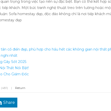
uan trọng trong việc tạo nên sự đặc biệt. Bạn có thể kết hợp s
 tiếp khách. Một bức tranh nghệ thuật treo trên tường hoặc một 
luận: Sofa homestay đẹp, độc đáo không chỉ là nơi tiếp khách m
 homestay đẹp
ân cổ điển đẹp, phù hợp cho hầu hết các không gian nội thất p
 nghi nhất
 Gây Sốt 2025
ội Thất Nổi Bật!
Hảo Cho Giám Đốc
 (481)
|
Return
Share