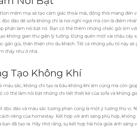
àm Nổi Bật
otton mềm mại sẽ tạo cảm giác thoải mái, đồng thời mang đến vẻ
độc đáo để sofa không chỉ là nơi nghỉ ngơi mà còn là điểm nhấ
góp phần làm nổi bật nó. Bạn có thể thêm những chiếc gối ôm vớ
 tạo không gian thư giãn lý tưởng. Đừng quên một vài chậu cây
 gần gũi, thân thiện cho du khách. Tất cả những yếu tố này sẽ
ảm thấy như ở nhà.
g Tạo Không Khí
 màu sắc, không chỉ tạo ra bầu không khí ấm cúng mà còn giúp 
 có thể làm nổi bật những chi tiết thiết kế của sofa và không g
 tiết độc đáo và màu sắc tương phản cũng là một ý tưởng thú vị
ách riêng của homestay. Kết hợp với ánh sáng phù hợp, không g
ạn đã tạo ra. Hãy nhớ rằng, sự kết hợp hài hòa giữa ánh sáng và 