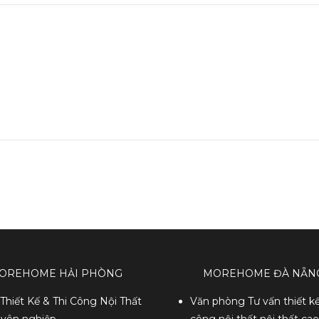
OREHOME HẢI PHÒNG
MOREHOME ĐÀ NẴN
Thiết Kế & Thi Công Nội Thất
Văn phòng Tư vấn thiết kế
yên nghiệp
công nội thất nội thất ca