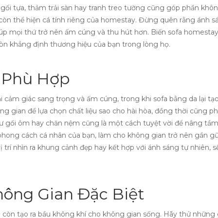
hư gối tựa, thảm trải sàn hay tranh treo tường cũng góp phần khô
 còn thể hiện cá tính riêng của homestay. Đừng quên rằng ánh s
giúp mọi thứ trở nên ấm cúng và thu hút hơn. Biến sofa homest
òn khẳng định thương hiệu của bạn trong lòng họ.
a Phù Hợp
i cảm giác sang trọng và ấm cúng, trong khi sofa bằng da lại tạo
g gian để lựa chọn chất liệu sao cho hài hòa, đồng thời cũng ph
 như gối ôm hay chăn nệm cũng là một cách tuyệt vời để nâng t
hong cách cá nhân của bạn, làm cho không gian trở nên gần gũi 
ị trí nhìn ra khung cảnh đẹp hay kết hợp với ánh sáng tự nhiên,
hông Gian Đặc Biệt
còn tạo ra bầu không khí cho không gian sống. Hãy thử những