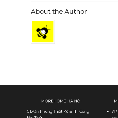
About the Author
MOREHOME HÀ NỘI
M
01.Văn Phòng Thiết Kế & Thi Công
VP 
Nội Thất
chu