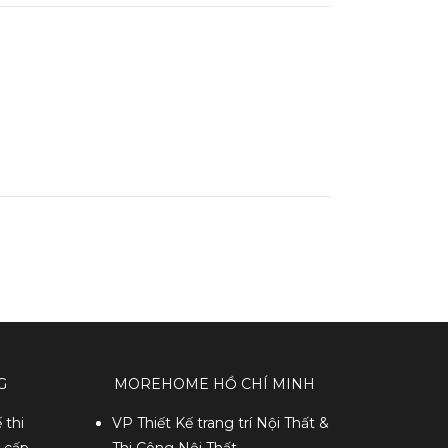
G
MOREHOME HỒ CHÍ MINH
 thi
VP Thiết Kế trang trí Nội Thất &
o cấp
Thi Công Nội Thất