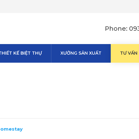
Phone: 093
THIẾT KẾ BIỆT THỰ
XƯỞNG SẢN XUẤT
TƯ VẤN
 Homestay