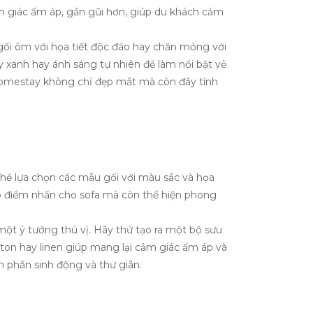
m giác ấm áp, gần gũi hơn, giúp du khách cảm
 gối ôm với họa tiết độc đáo hay chăn mỏng với
 xanh hay ánh sáng tự nhiên để làm nổi bật vẻ
n homestay không chỉ đẹp mắt mà còn đầy tính
hể lựa chọn các mẫu gối với màu sắc và họa
ạo điểm nhấn cho sofa mà còn thể hiện phong
 một ý tưởng thú vị. Hãy thử tạo ra một bộ sưu
tton hay linen giúp mang lại cảm giác ấm áp và
 phần sinh động và thư giãn.