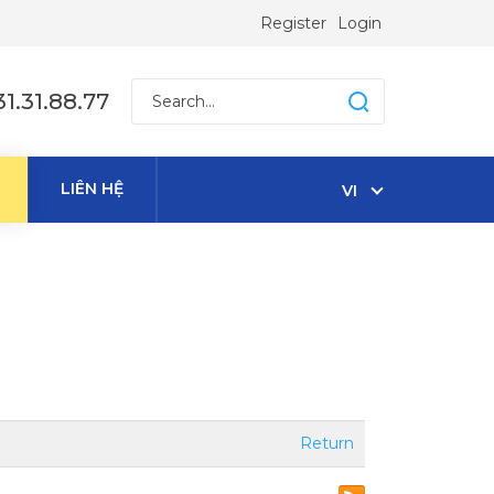
Register
Login
1.31.88.77
LIÊN HỆ
VI
Return