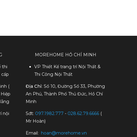
G
MOREHOME HỒ CHÍ MINH
 thi
VP Thiết Kế trang trí Nội Thất &
o cấp
Thi Công Nội Thất
inh (
Địa Chỉ
: Số 10, Đường Số 33, Phường
 Hiệp
An Phú, Thành Phố Thủ Đức, Hồ Chí
Nẵng
Minh
í nội
Sđt:
097.1982.777
-
028.62.79.6666
(
Mr Hoàn)
Email:
hoan@morehome.vn