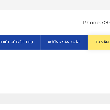
Phone: 093
THIẾT KẾ BIỆT THỰ
XƯỞNG SẢN XUẤT
TƯ VẤN