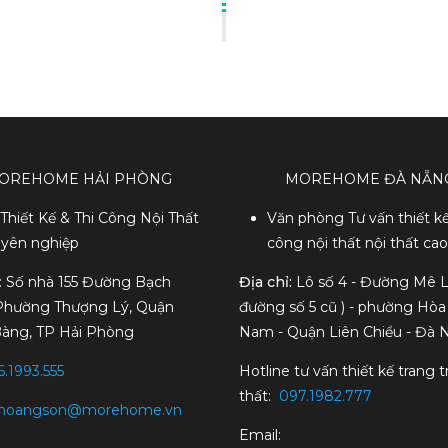
OREHOME HẢI PHÒNG
MOREHOME ĐÀ NẴN
Thiết Kế & Thi Công Nội Thất
Văn phòng Tư vấn thiết kế
yên nghiệp
công nội thất nội thất ca
: Số nhà 155 Đường Bạch
Địa chỉ:
Lô số 4 - Đường Mê L
Phường Thượng Lý, Quận
đường số 5 cũ ) - phường Hòa
àng, TP Hải Phòng
Nam - Quận Liên Chiểu - Đà 
.1993.555
Hotline tư vấn thiết kế trang tr
thất:
097.1982.777
hoangson@morehome.vn
Email: