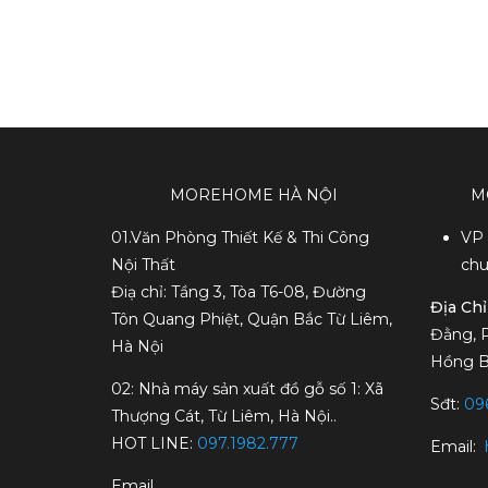
MOREHOME HÀ NỘI
M
01.Văn Phòng Thiết Kế & Thi Công
VP 
Nội Thất
chu
Điạ chỉ: Tầng 3, Tòa T6-08, Đường
Địa Chỉ
Tôn Quang Phiệt, Quận Bắc Từ Liêm,
Đằng, 
Hà Nội
Hồng B
02: Nhà máy sản xuất đồ gỗ số 1: Xã
Sđt:
096
Thượng Cát, Từ Liêm, Hà Nội..
HOT LINE:
097.1982.777
Email:
Email