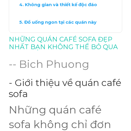
Không gian và thiết kế độc đáo
Đồ uống ngon tại các quán này
NHỮNG QUÁN CAFÉ SOFA ĐẸP
Gợi ý cho các buổi hẹn hò
NHẤT BẠN KHÔNG THỂ BỎ QUA
Cách tìm quán café sofa gần bạn
-- Bich Phuong
Kinh nghiệm khi đến quán café sofa
- Giới thiệu về quán café
sofa
Kết luận: Tại sao nên thử ngay?
Những quán café
sofa không chỉ đơn