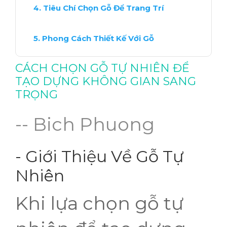
Tiêu Chí Chọn Gỗ Để Trang Trí
Phong Cách Thiết Kế Với Gỗ
CÁCH CHỌN GỖ TỰ NHIÊN ĐỂ
Bảo Quản Gỗ Tự Nhiên Đúng Cách
TẠO DỰNG KHÔNG GIAN SANG
TRỌNG
Xu Hướng Sử Dụng Gỗ Trong Nội Thất
-- Bich Phuong
Các Mẫu Thiết Kế Sang Trọng
- Giới Thiệu Về Gỗ Tự
Kết Luận: Lựa Chọn Gỗ Thông Minh
Nhiên
Khi lựa chọn gỗ tự